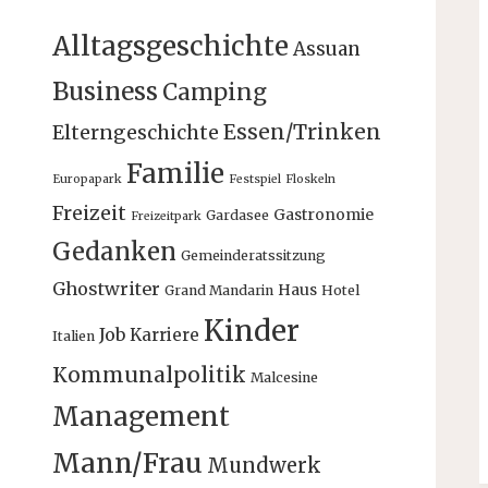
Alltagsgeschichte
Assuan
Business
Camping
Essen/Trinken
Elterngeschichte
Familie
Europapark
Festspiel
Floskeln
Freizeit
Gastronomie
Gardasee
Freizeitpark
Gedanken
Gemeinderatssitzung
Ghostwriter
Haus
Grand Mandarin
Hotel
Kinder
Job
Karriere
Italien
Kommunalpolitik
Malcesine
Management
Mann/Frau
Mundwerk