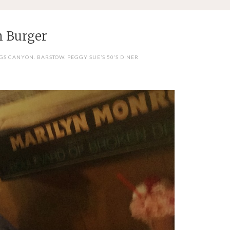
n Burger
NGS CANYON. BARSTOW. PEGGY SUE’S 50’S DINER