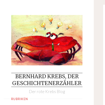
Skip
to
content
BERNHARD KREBS, DER
GESCHICHTENERZÄHLER
Der rote Krebs Blog
RUBRIKEN