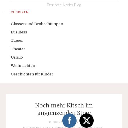
Der rote Krebs Blog
RUBRIKEN
Glossen und Beobachtungen
Business
Trauer
Theater
Urlaub
Weihnachten
Geschichten für Kinder
Noch mehr Kitsch im
angrenzenden Store
FULL
PIXELS
800 × 598
SIZE
USA ROADTRIP TAG 9: KINGS CANYON. BARSTOW. PEGGY