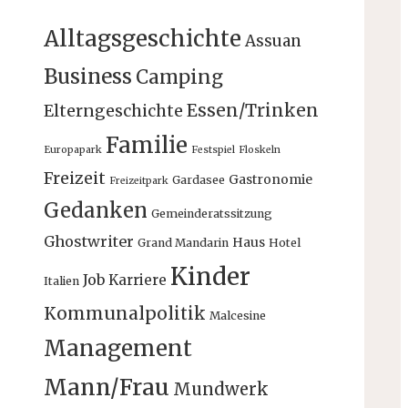
Alltagsgeschichte
Assuan
Business
Camping
Essen/Trinken
Elterngeschichte
Familie
Europapark
Festspiel
Floskeln
Freizeit
Gastronomie
Gardasee
Freizeitpark
Gedanken
Gemeinderatssitzung
Ghostwriter
Haus
Grand Mandarin
Hotel
Kinder
Job
Karriere
Italien
Kommunalpolitik
Malcesine
Management
Mann/Frau
Mundwerk