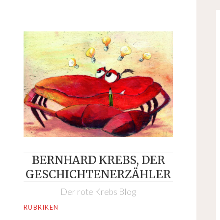
Skip
to
content
BERNHARD KREBS, DER
GESCHICHTENERZÄHLER
Der rote Krebs Blog
RUBRIKEN