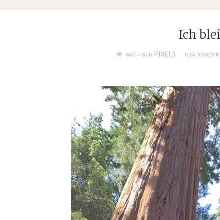
Ich ble
FULL
PIXELS
600 × 800
USA ROADTR
SIZE