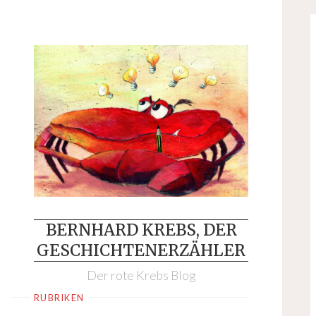
Skip
to
content
BERNHARD KREBS, DER
GESCHICHTENERZÄHLER
Der rote Krebs Blog
RUBRIKEN