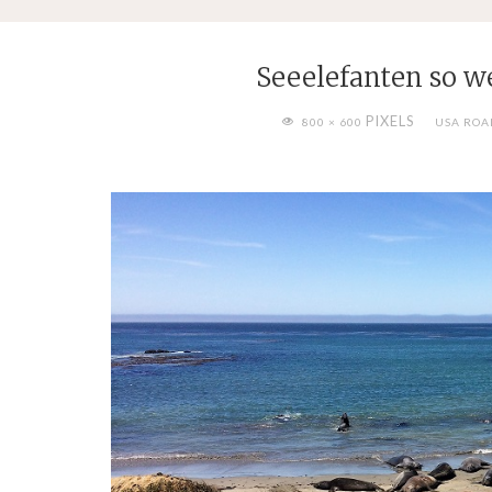
Seeelefanten so we
FULL
PIXELS
800 × 600
USA ROA
SIZE