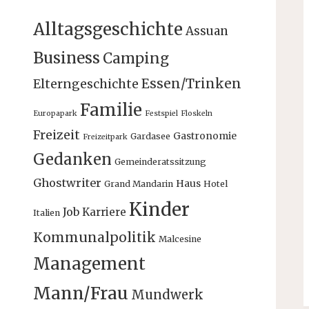
Alltagsgeschichte
Assuan
Business
Camping
Essen/Trinken
Elterngeschichte
Familie
Europapark
Festspiel
Floskeln
Freizeit
Gastronomie
Gardasee
Freizeitpark
Gedanken
Gemeinderatssitzung
Ghostwriter
Haus
Grand Mandarin
Hotel
Kinder
Job
Karriere
Italien
Kommunalpolitik
Malcesine
Management
Mann/Frau
Mundwerk