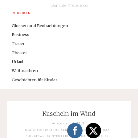
Der rote Krebs Blog
RUBRIKEN
Glossen und Beobachtungen
Business
Trauer
Theater
Urlaub
Weihnachten
Geschichten für Kinder
Kuscheln im Wind
FULL
PIXELS
800 × 600
SIZE
USA ROADTRIP TAG 36: SAN FRANCISCO MIT ALCATRAZ,
CHINATOWN, PAINTED LADIES UND HAIGHT ASHBURY