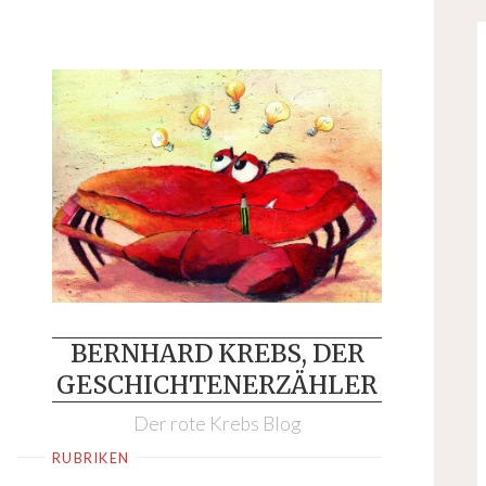
Skip
to
content
BERNHARD KREBS, DER
GESCHICHTENERZÄHLER
Der rote Krebs Blog
RUBRIKEN