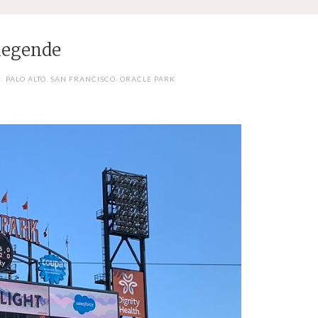
legende
: PALO ALTO. SAN FRANCISCO. ORACLE PARK