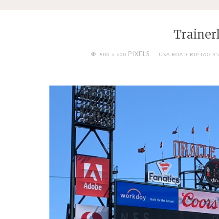
Trainer
FULL
PIXELS
800 × 600
USA ROADTRIP TAG 35
SIZE