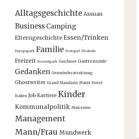
Alltagsgeschichte
Assuan
Business
Camping
Essen/Trinken
Elterngeschichte
Familie
Europapark
Festspiel
Floskeln
Freizeit
Gastronomie
Gardasee
Freizeitpark
Gedanken
Gemeinderatssitzung
Ghostwriter
Haus
Grand Mandarin
Hotel
Kinder
Job
Karriere
Italien
Kommunalpolitik
Malcesine
Management
Mann/Frau
Mundwerk