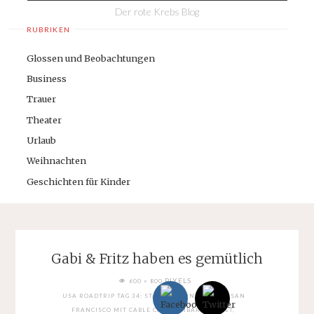
Der rote Krebs Blog
RUBRIKEN
Glossen und Beobachtungen
Business
Trauer
Theater
Urlaub
Weihnachten
Geschichten für Kinder
Gabi & Fritz haben es gemütlich
FULL
PIXELS
600 × 800
SIZE
USA ROADTRIP TAG 34: STANFORD UNIVERSITY. SAN
FRANCISCO MIT CABLE CAR, LOMBARD STREET,