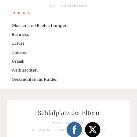
Der rote Krebs Blog
RUBRIKEN
Glossen und Beobachtungen
Business
Trauer
Theater
Urlaub
Weihnachten
Geschichten für Kinder
Schlafplatz der Eltern
FULL
PIXELS
800 × 600
SIZE
USA ROADTRIP TAG 32: PALO ALTO. SAN LEANDRO