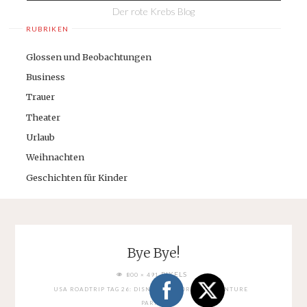
Der rote Krebs Blog
RUBRIKEN
Glossen und Beobachtungen
Business
Trauer
Theater
Urlaub
Weihnachten
Geschichten für Kinder
Bye Bye!
FULL
PIXELS
800 × 491
SIZE
USA ROADTRIP TAG 26: DISNEY CALIFORNIA ADVENTURE
PARK