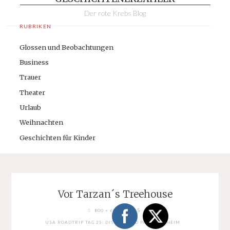
Der rote Krebs Blog
RUBRIKEN
Glossen und Beobachtungen
Business
Trauer
Theater
Urlaub
Weihnachten
Geschichten für Kinder
Vor Tarzan´s Treehouse
FULL
PIXELS
800 × 600
SIZE
USA ROADTRIP TAG 25: DISNEYLAND PARK ANAHEIM