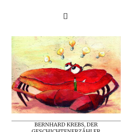
Skip
to
content
BERNHARD KREBS, DER
GESCHICHTENERZÄHLER