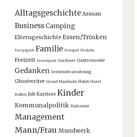
Alltagsgeschichte
Assuan
Business
Camping
Essen/Trinken
Elterngeschichte
Familie
Europapark
Festspiel
Floskeln
Freizeit
Gastronomie
Gardasee
Freizeitpark
Gedanken
Gemeinderatssitzung
Ghostwriter
Haus
Grand Mandarin
Hotel
Kinder
Job
Karriere
Italien
Kommunalpolitik
Malcesine
Management
Mann/Frau
Mundwerk