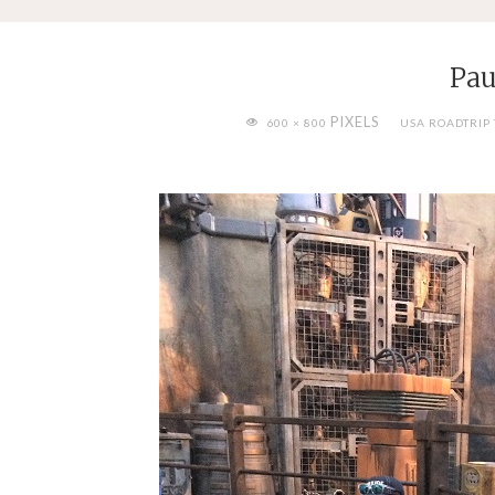
Pau
FULL
PIXELS
600 × 800
USA ROADTRIP
SIZE