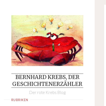
Skip
to
content
BERNHARD KREBS, DER
GESCHICHTENERZÄHLER
Der rote Krebs Blog
RUBRIKEN