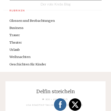
Der rote Krebs Blog
RUBRIKEN
Glossen und Beobachtungen
Business
Trauer
Theater
Urlaub
Weihnachten
Geschichten für Kinder
Delfin streicheln
FULL
PIXELS
800 × 600
SIZE
USA ROADTRIP TAG 24: SEAWORLD SAN DIEGO