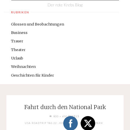
Der rote Krebs Blog
RUBRIKEN
Glossen und Beobachtungen
Business
Trauer
Theater
Urlaub
Weihnachten
Geschichten für Kinder
Fahrt durch den National Park
FULL
PIXELS
800 × 600
SIZE
USA ROADTRIP TAG 22: JOSHUA TREE NATIONAL PARK