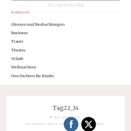
Der rote Krebs Blog
RUBRIKEN
Glossen und Beobachtungen
Business
Trauer
Theater
Urlaub
Weihnachten
Geschichten für Kinder
Tag22_14
FULL
PIXELS
800 × 600
SIZE
USA ROADTRIP TAG 22: JOSHUA TREE NATIONAL PARK