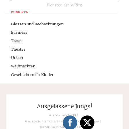
Der rote Krebs Blog
RUBRIKEN
Glossen und Beobachtungen
Business
Trauer
Theater
Urlaub
Weihnachten
Geschichten für Kinder
Ausgelassene Jungs!
FULL
PIXELS
800 × 600
SIZE
USA ROADTRIP TAG 2: SAN FRANCISCO. GOLDEN GATE
BRIDGE. MISSION DOLORES PARK