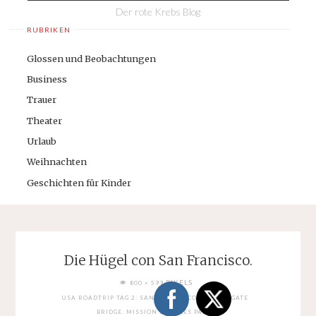
Der rote Krebs Blog
RUBRIKEN
Glossen und Beobachtungen
Business
Trauer
Theater
Urlaub
Weihnachten
Geschichten für Kinder
Die Hügel con San Francisco.
FULL
PIXELS
800 × 599
SIZE
USA ROADTRIP TAG 2: SAN FRANCISCO. GOLDEN GATE
BRIDGE. MISSION DOLORES PARK