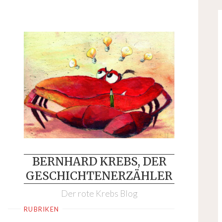
Skip
to
content
BERNHARD KREBS, DER
GESCHICHTENERZÄHLER
Der rote Krebs Blog
RUBRIKEN