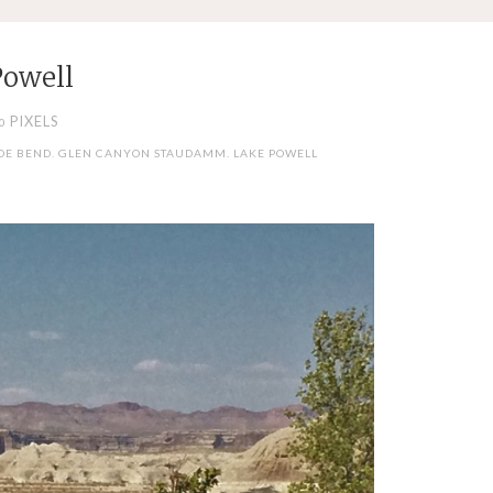
Powell
PIXELS
00
HOE BEND. GLEN CANYON STAUDAMM. LAKE POWELL