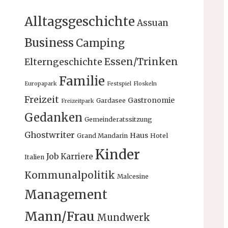
Alltagsgeschichte
Assuan
Business
Camping
Essen/Trinken
Elterngeschichte
Familie
Europapark
Festspiel
Floskeln
Freizeit
Gastronomie
Gardasee
Freizeitpark
Gedanken
Gemeinderatssitzung
Ghostwriter
Haus
Grand Mandarin
Hotel
Kinder
Job
Karriere
Italien
Kommunalpolitik
Malcesine
Management
Mann/Frau
Mundwerk