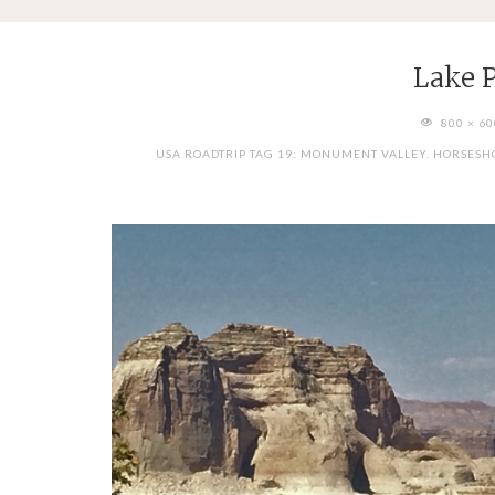
Lake 
FULL
800 × 6
SIZE
USA ROADTRIP TAG 19: MONUMENT VALLEY. HORSES