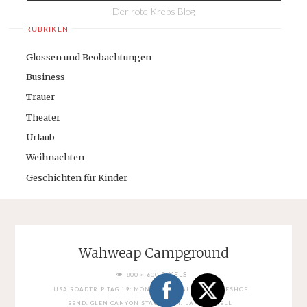
Der rote Krebs Blog
RUBRIKEN
Glossen und Beobachtungen
Business
Trauer
Theater
Urlaub
Weihnachten
Geschichten für Kinder
Wahweap Campground
FULL
PIXELS
800 × 600
SIZE
USA ROADTRIP TAG 19: MONUMENT VALLEY. HORSESHOE
BEND. GLEN CANYON STAUDAMM. LAKE POWELL