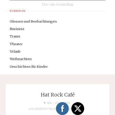
Der rote Krebs Blog
RUBRIKEN
Glossen und Beobachtungen
Business
Trauer
Theater
Urlaub
Weihnachten
Geschichten für Kinder
Hat Rock Café
FULL
PIXELS
800 × 600
SIZE
USA ROADTRIP TAG 18: MONUMENT VALLEY