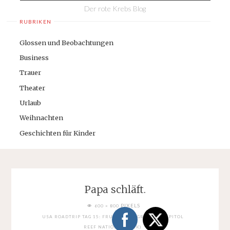
Der rote Krebs Blog
RUBRIKEN
Glossen und Beobachtungen
Business
Trauer
Theater
Urlaub
Weihnachten
Geschichten für Kinder
Papa schläft.
FULL
PIXELS
600 × 800
SIZE
USA ROADTRIP TAG 15: FRUITA CAMPGROUND (CAPITOL
REEF NATIONAL PARK)