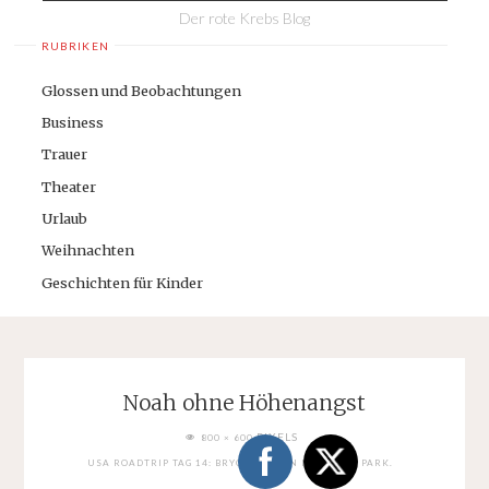
Der rote Krebs Blog
RUBRIKEN
Glossen und Beobachtungen
Business
Trauer
Theater
Urlaub
Weihnachten
Geschichten für Kinder
Noah ohne Höhenangst
FULL
PIXELS
800 × 600
SIZE
USA ROADTRIP TAG 14: BRYCE CANYON NATIONAL PARK.