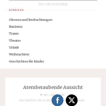
Der rote Krebs Blog
RUBRIKEN
Glossen und Beobachtungen
Business
Trauer
Theater
Urlaub
Weihnachten
Geschichten für Kinder
Atemberaubende Aussicht
FULL
PIXELS
800 × 600
SIZE
USA ROADTRIP TAG 14: BRYCE CANYON NATIONAL PARK.