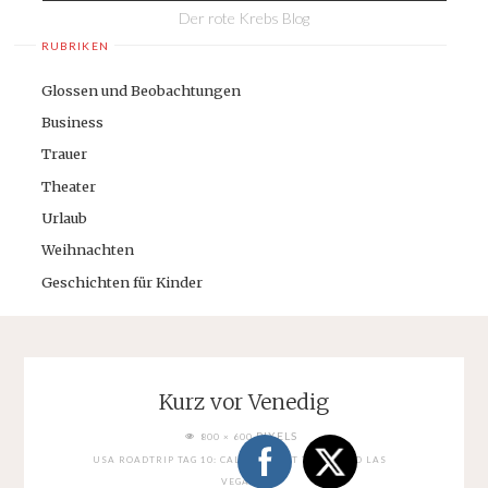
Der rote Krebs Blog
RUBRIKEN
Glossen und Beobachtungen
Business
Trauer
Theater
Urlaub
Weihnachten
Geschichten für Kinder
Kurz vor Venedig
FULL
PIXELS
800 × 600
SIZE
USA ROADTRIP TAG 10: CALICO GHOST TOWN UND LAS
VEGAS