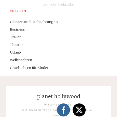
Der rote Krebs Blog
RUBRIKEN
Glossen und Beobachtungen
Business
Trauer
Theater
Urlaub
Weihnachten
Geschichten für Kinder
planet hollywood
FULL
PIXELS
800 × 599
SIZE
USA ROADTRIP TAG 10: CALICO GHOST TOWN UND LAS
VEGAS