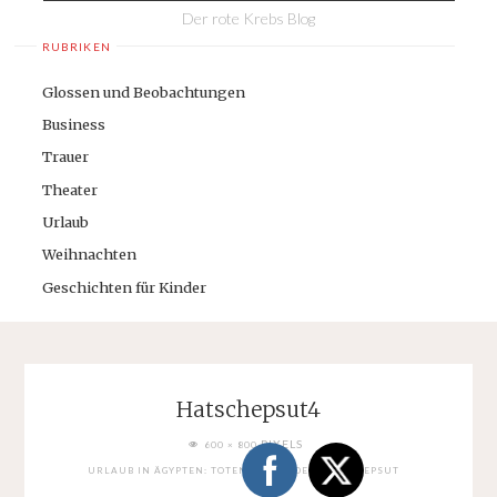
Der rote Krebs Blog
RUBRIKEN
Glossen und Beobachtungen
Business
Trauer
Theater
Urlaub
Weihnachten
Geschichten für Kinder
Hatschepsut4
FULL
PIXELS
600 × 800
SIZE
URLAUB IN ÄGYPTEN: TOTENTEMPEL DER HATSCHEPSUT