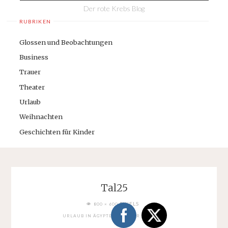
Der rote Krebs Blog
RUBRIKEN
Glossen und Beobachtungen
Business
Trauer
Theater
Urlaub
Weihnachten
Geschichten für Kinder
Tal25
FULL
PIXELS
800 × 600
SIZE
URLAUB IN ÄGYPTEN: TAL DER KÖNIGE