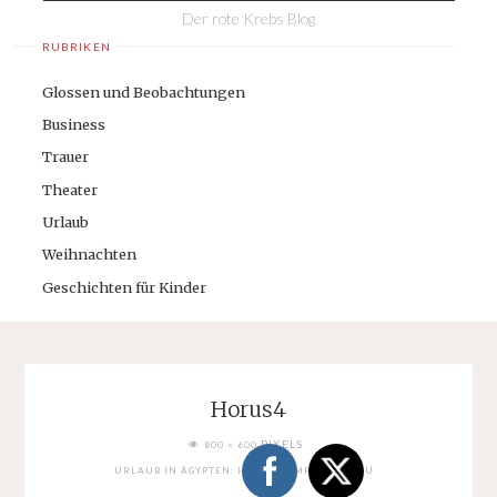
Der rote Krebs Blog
RUBRIKEN
Glossen und Beobachtungen
Business
Trauer
Theater
Urlaub
Weihnachten
Geschichten für Kinder
Horus4
FULL
PIXELS
800 × 600
SIZE
URLAUB IN ÄGYPTEN: HORUS-TEMPEL IN EDFU