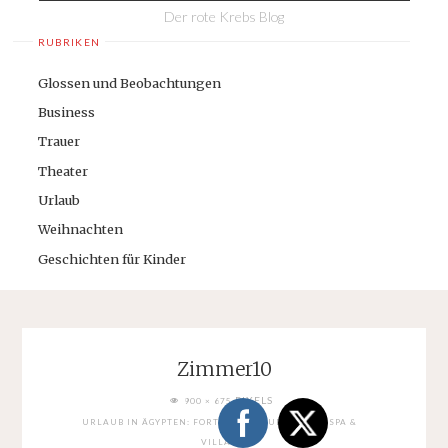
Der rote Krebs Blog
RUBRIKEN
Glossen und Beobachtungen
Business
Trauer
Theater
Urlaub
Weihnachten
Geschichten für Kinder
Zimmer10
FULL
PIXELS
900 × 675
SIZE
URLAUB IN ÄGYPTEN: FORT ARABESQUE RESORT, SPA &
VILLAS