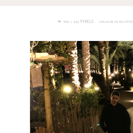
FULL
PIXELS
900 × 662
URLAUB IN ÄGYPTEN
SIZE