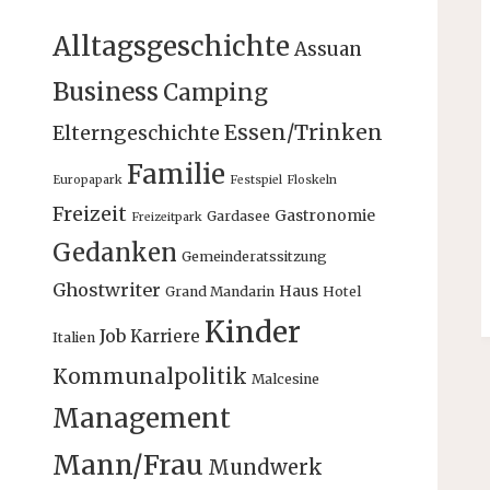
Alltagsgeschichte
Assuan
Business
Camping
Essen/Trinken
Elterngeschichte
Familie
Europapark
Festspiel
Floskeln
Freizeit
Gastronomie
Gardasee
Freizeitpark
Gedanken
Gemeinderatssitzung
Ghostwriter
Haus
Grand Mandarin
Hotel
Kinder
Job
Karriere
Italien
Kommunalpolitik
Malcesine
Management
Mann/Frau
Mundwerk