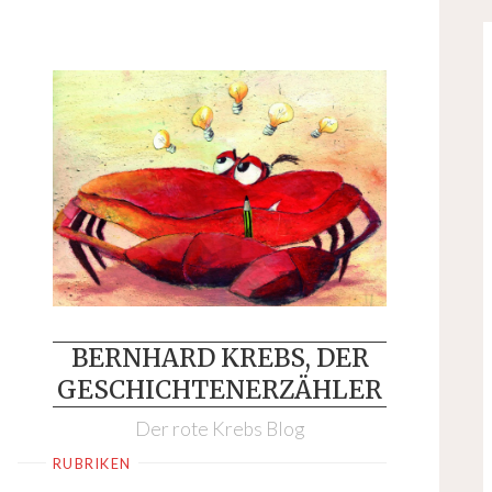
Skip
to
content
BERNHARD KREBS, DER
GESCHICHTENERZÄHLER
Der rote Krebs Blog
RUBRIKEN