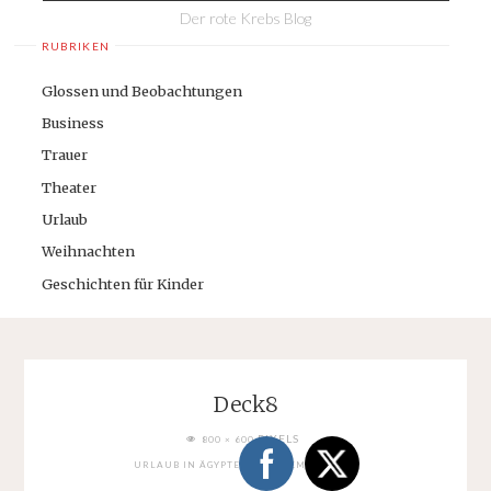
Der rote Krebs Blog
RUBRIKEN
Glossen und Beobachtungen
Business
Trauer
Theater
Urlaub
Weihnachten
Geschichten für Kinder
Deck8
FULL
PIXELS
800 × 600
SIZE
URLAUB IN ÄGYPTEN: AUF DEM SCHIFF