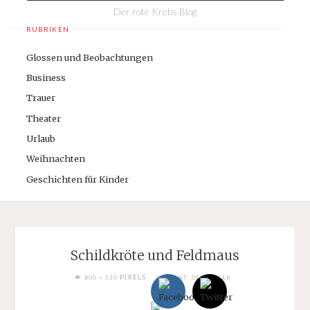
Der rote Krebs Blog
RUBRIKEN
Glossen und Beobachtungen
Business
Trauer
Theater
Urlaub
Weihnachten
Geschichten für Kinder
Schildkröte und Feldmaus
FULL
PIXELS
800 × 520
VINCENT, DER MALER
SIZE