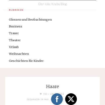
Der rote Krebs Blog
RUBRIKEN
Glossen und Beobachtungen
Business
Trauer
Theater
Urlaub
Weihnachten
Geschichten für Kinder
Haare
FULL
PIXELS
700 × 280
SIZE
GEDANKEN IM MAI, ABER NICHT ZUM MAI