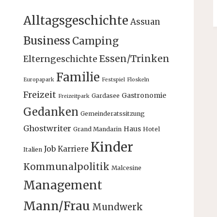
Alltagsgeschichte
Assuan
Business
Camping
Essen/Trinken
Elterngeschichte
Familie
Europapark
Festspiel
Floskeln
Freizeit
Gastronomie
Gardasee
Freizeitpark
Gedanken
Gemeinderatssitzung
Ghostwriter
Haus
Grand Mandarin
Hotel
Kinder
Job
Karriere
Italien
Kommunalpolitik
Malcesine
Management
Mann/Frau
Mundwerk