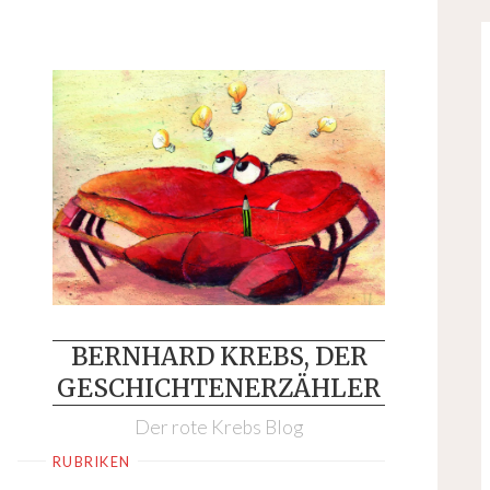
Skip
to
content
BERNHARD KREBS, DER
GESCHICHTENERZÄHLER
Der rote Krebs Blog
RUBRIKEN