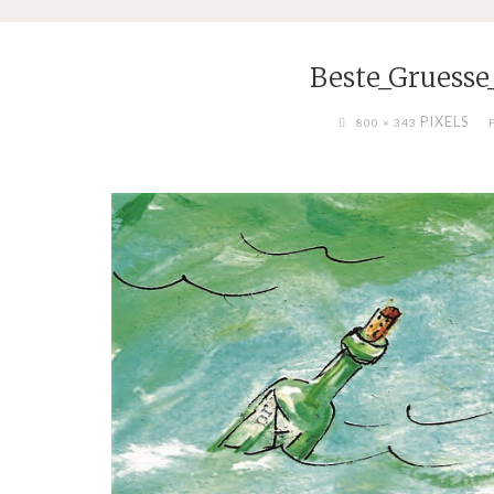
Beste_Gruesse
FULL
PIXELS
800 × 343
SIZE