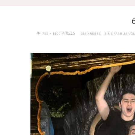
FULL
PIXELS
755 × 1100
DIE KREBSE – EINE FAMILIE VO
SIZE