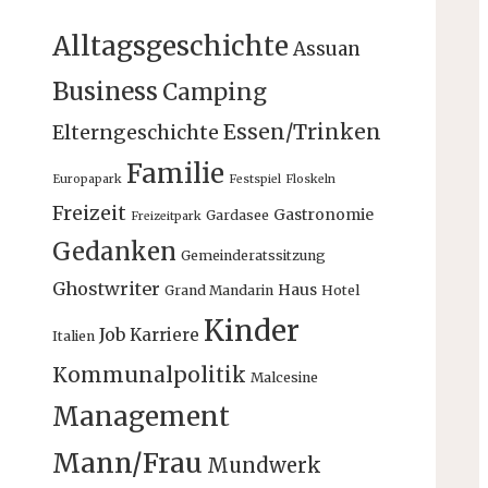
Alltagsgeschichte
Assuan
Business
Camping
Essen/Trinken
Elterngeschichte
Familie
Europapark
Festspiel
Floskeln
Freizeit
Gastronomie
Gardasee
Freizeitpark
Gedanken
Gemeinderatssitzung
Ghostwriter
Haus
Grand Mandarin
Hotel
Kinder
Job
Karriere
Italien
Kommunalpolitik
Malcesine
Management
Mann/Frau
Mundwerk