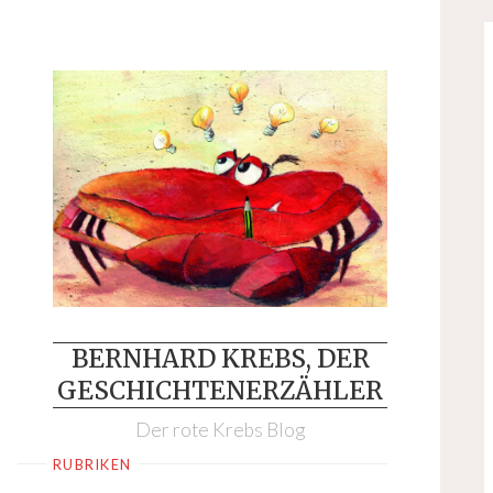
Skip
to
content
BERNHARD KREBS, DER
GESCHICHTENERZÄHLER
Der rote Krebs Blog
RUBRIKEN