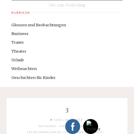
Der rote Krebs Blog
RUBRIKEN
Glossen und Beobachtungen
Business
Trauer
Theater
Urlaub
Weihnachten
Geschichten für Kinder
3
FULL
PIXELS
1100 × 800
SIZE
DIE KREBSE – EINE FAMILIE VOLLER
FREIZEITPARKJUNKIES, TEIL 2: MANN ODER MAUS!