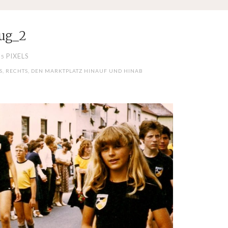
ug_2
PIXELS
55
S, RECHTS, DEN MARKTPLATZ HINAUF UND HINAB