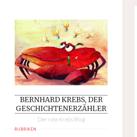
Skip
to
content
BERNHARD KREBS, DER
GESCHICHTENERZÄHLER
Der rote Krebs Blog
RUBRIKEN