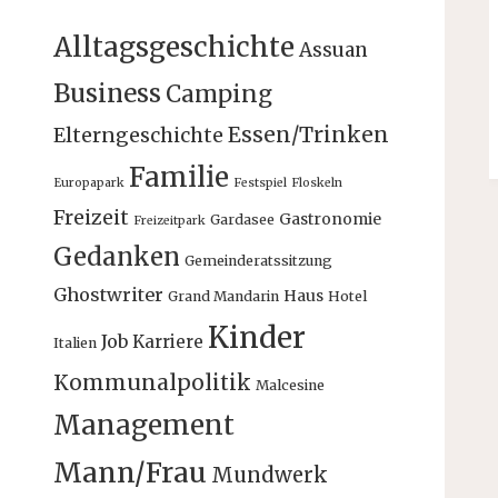
Alltagsgeschichte
Assuan
Business
Camping
Essen/Trinken
Elterngeschichte
Familie
Europapark
Festspiel
Floskeln
Freizeit
Gastronomie
Gardasee
Freizeitpark
Gedanken
Gemeinderatssitzung
Ghostwriter
Haus
Grand Mandarin
Hotel
Kinder
Job
Karriere
Italien
Kommunalpolitik
Malcesine
Management
Mann/Frau
Mundwerk