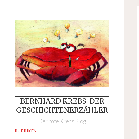
Skip
to
content
BERNHARD KREBS, DER
GESCHICHTENERZÄHLER
Der rote Krebs Blog
RUBRIKEN