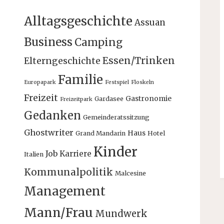
Alltagsgeschichte
Assuan
Business
Camping
Essen/Trinken
Elterngeschichte
Familie
Europapark
Festspiel
Floskeln
Freizeit
Gastronomie
Gardasee
Freizeitpark
Gedanken
Gemeinderatssitzung
Ghostwriter
Haus
Grand Mandarin
Hotel
Kinder
Job
Karriere
Italien
Kommunalpolitik
Malcesine
Management
Mann/Frau
Mundwerk