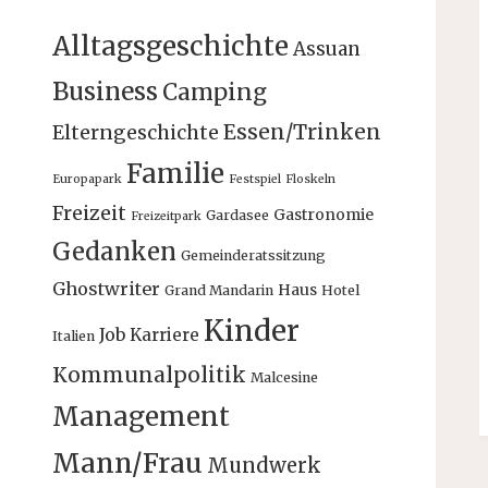
Alltagsgeschichte
Assuan
Business
Camping
Essen/Trinken
Elterngeschichte
Familie
Europapark
Festspiel
Floskeln
Freizeit
Gastronomie
Gardasee
Freizeitpark
Gedanken
Gemeinderatssitzung
Ghostwriter
Haus
Grand Mandarin
Hotel
Kinder
Job
Karriere
Italien
Kommunalpolitik
Malcesine
Management
Mann/Frau
Mundwerk