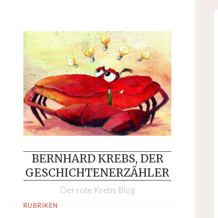
Skip
to
content
BERNHARD KREBS, DER
GESCHICHTENERZÄHLER
Der rote Krebs Blog
RUBRIKEN