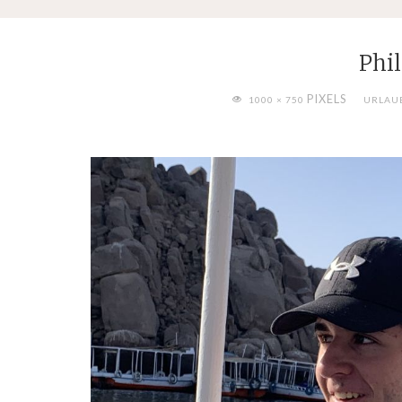
Phi
FULL
PIXELS
1000 × 750
URLAUB
SIZE