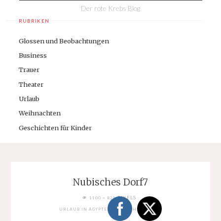
Der rote Krebs Blog
RUBRIKEN
Glossen und Beobachtungen
Business
Trauer
Theater
Urlaub
Weihnachten
Geschichten für Kinder
Nubisches Dorf7
FULL
PIXELS
1100 × 825
SIZE
URLAUB IN ÄGYPTEN: NUBISCHES DORF