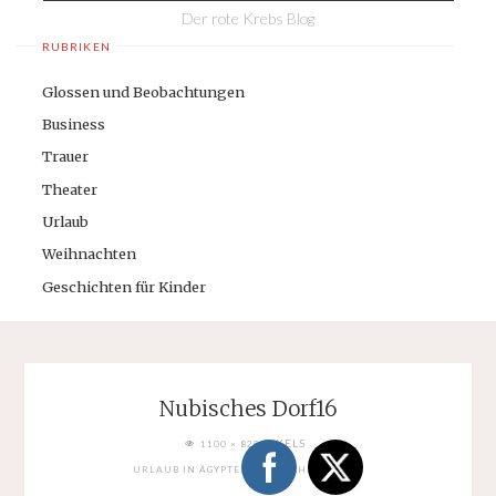
Der rote Krebs Blog
RUBRIKEN
Glossen und Beobachtungen
Business
Trauer
Theater
Urlaub
Weihnachten
Geschichten für Kinder
Nubisches Dorf16
FULL
PIXELS
1100 × 825
SIZE
URLAUB IN ÄGYPTEN: NUBISCHES DORF