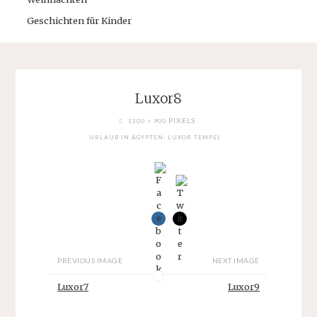
Geschichten für Kinder
Luxor8
FULL
PIXELS
1200 × 900
SIZE
URLAUB IN ÄGYPTEN: LUXOR TEMPEL
PREVIOUS IMAGE
NEXT IMAGE
Luxor7
Luxor9