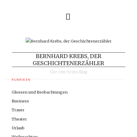
Skip
to
content
BERNHARD KREBS, DER
GESCHICHTENERZÄHLER
Der rote Krebs Blog
RUBRIKEN
Glossen und Beobachtungen
Business
Trauer
Theater
Urlaub
Weihnachten