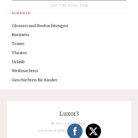
Der rote Krebs Blog
RUBRIKEN
Glossen und Beobachtungen
Business
Trauer
Theater
Urlaub
Weihnachten
Geschichten für Kinder
Luxor3
FULL
PIXELS
900 × 1200
SIZE
URLAUB IN ÄGYPTEN: LUXOR TEMPEL