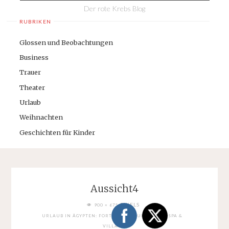
Der rote Krebs Blog
RUBRIKEN
Glossen und Beobachtungen
Business
Trauer
Theater
Urlaub
Weihnachten
Geschichten für Kinder
Aussicht4
FULL
PIXELS
900 × 675
SIZE
URLAUB IN ÄGYPTEN: FORT ARABESQUE RESORT, SPA &
VILLAS