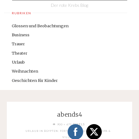
Der rote Krebs Blog
RUBRIKEN
Glossen und Beobachtungen
Business
Trauer
Theater
Urlaub
Weihnachten
Geschichten für Kinder
abends4
FULL
PIXELS
900 × 675
SIZE
URLAUB IN ÄGYPTEN: FORT ARABESQUE RESORT, SPA &
VILLAS