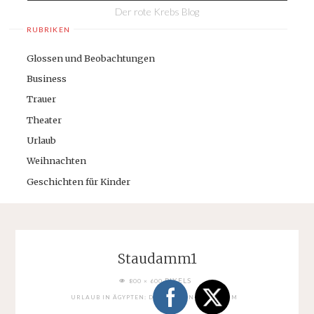
Der rote Krebs Blog
RUBRIKEN
Glossen und Beobachtungen
Business
Trauer
Theater
Urlaub
Weihnachten
Geschichten für Kinder
Staudamm1
FULL
PIXELS
800 × 600
SIZE
URLAUB IN ÄGYPTEN: DER ASSUAN-STAUDAMM