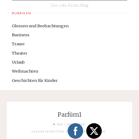
Der rote Krebs Blog
RUBRIKEN
Glossen und Beobachtungen
Business
Trauer
Theater
Urlaub
Weihnachten
Geschichten für Kinder
Parfüm1
FULL
PIXELS
800 × 600
SIZE
URLAUB IN ÄGYPTEN: DER ASSUAN-STAUDAMM