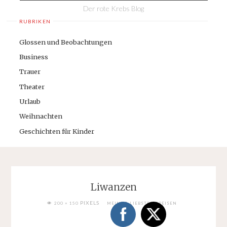
Der rote Krebs Blog
RUBRIKEN
Glossen und Beobachtungen
Business
Trauer
Theater
Urlaub
Weihnachten
Geschichten für Kinder
Liwanzen
FULL
PIXELS
200 × 150
MEINE 5 LIEBSTEN SPEISEN
SIZE