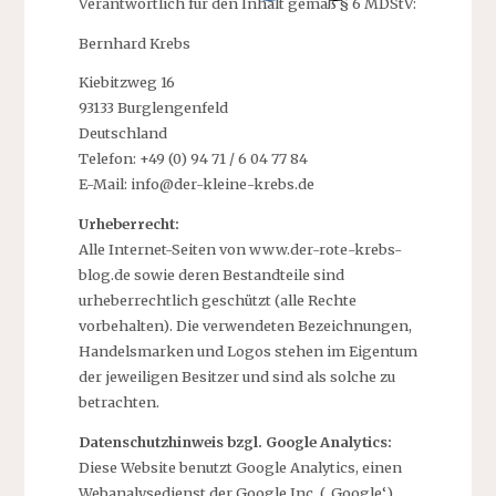
Verantwortlich für den Inhalt gemäß § 6 MDStV:
Bernhard Krebs
Kiebitzweg 16
93133 Burglengenfeld
Deutschland
Telefon: +49 (0) 94 71 / 6 04 77 84
E-Mail: info@der-kleine-krebs.de
Urheberrecht:
Alle Internet-Seiten von www.der-rote-krebs-
blog.de sowie deren Bestandteile sind
urheberrechtlich geschützt (alle Rechte
vorbehalten). Die verwendeten Bezeichnungen,
Handelsmarken und Logos stehen im Eigentum
der jeweiligen Besitzer und sind als solche zu
betrachten.
Datenschutzhinweis bzgl. Google Analytics:
Diese Website benutzt Google Analytics, einen
Webanalysedienst der Google Inc. (‚Google‘).