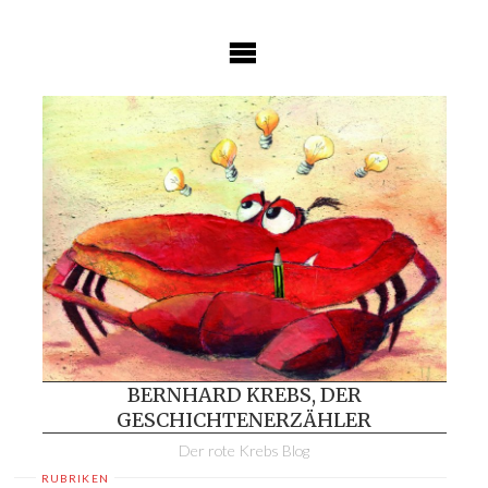
Skip
to
content
BERNHARD KREBS, DER
GESCHICHTENERZÄHLER
Der rote Krebs Blog
RUBRIKEN